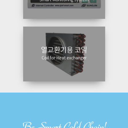
Smart Monitoring System
열교환기용 코일
Coil for Heat exchanger