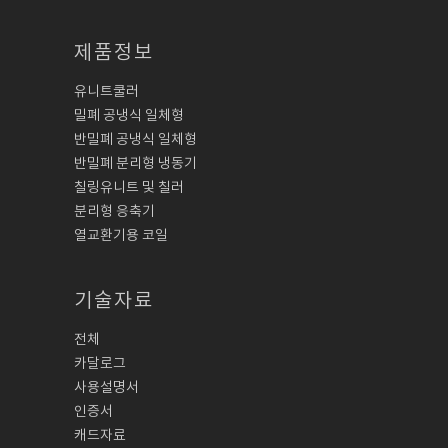
제품정보
유니트쿨러
밀폐 공냉식 일체형
반밀폐 공냉식 일체형
반밀폐 분리형 냉동기
칠링유니트 및 칠러
분리형 응축기
열교환기용 코일
기술자료
전체
카달로그
사용설명서
인증서
캐드자료